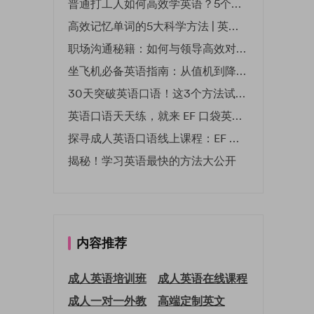
普通打工人如何高效学英语？5个实用技巧助你突破职场瓶颈
高效记忆单词的5大科学方法 | 英语学习必备技巧
职场沟通秘籍：如何与领导高效对话 | EF英孚职场指南
坐飞机必备英语指南：从值机到降落的全流程表达
30天突破英语口语！这3个方法试过的人都说有效
英语口语天天练，就来 EF 口袋英语微信小程序
探寻成人英语口语线上课程：EF 英孚教育凭什么领航
揭秘！学习英语最快的方法大公开
内容推荐
成人英语培训班
成人英语在线课程
成人一对一外教
高端定制英文