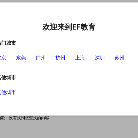
中心
选择EF的理由
英语学习资源
英语学习工具
欢迎来到EF教育
热门城市
北京
东莞
广州
杭州
上海
深圳
苏州
其他城市
其他城市
搜索无结果
抱歉，没有找到您查找的内容