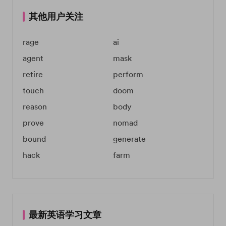
其他用户关注
rage
ai
agent
mask
retire
perform
touch
doom
reason
body
prove
nomad
bound
generate
hack
farm
最新英语学习文章