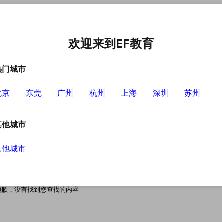
中心
选择EF的理由
英语学习资源
英语学习工具
欢迎来到EF教育
热门城市
北京
东莞
广州
杭州
上海
深圳
苏州
其他城市
其他城市
搜索无结果
抱歉，没有找到您查找的内容