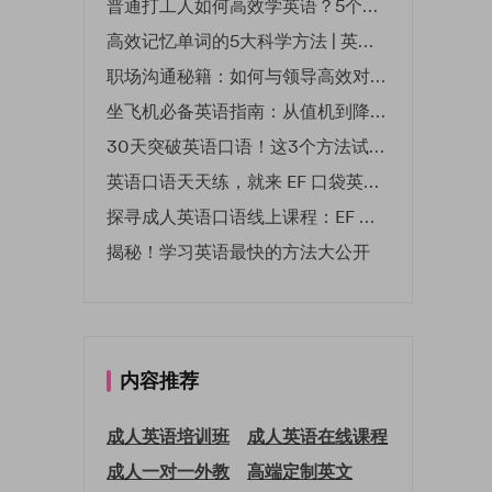
普通打工人如何高效学英语？5个实用技巧助你突破职场瓶颈
高效记忆单词的5大科学方法 | 英语学习必备技巧
职场沟通秘籍：如何与领导高效对话 | EF英孚职场指南
坐飞机必备英语指南：从值机到降落的全流程表达
30天突破英语口语！这3个方法试过的人都说有效
英语口语天天练，就来 EF 口袋英语微信小程序
探寻成人英语口语线上课程：EF 英孚教育凭什么领航
揭秘！学习英语最快的方法大公开
内容推荐
成人英语培训班
成人英语在线课程
成人一对一外教
高端定制英文