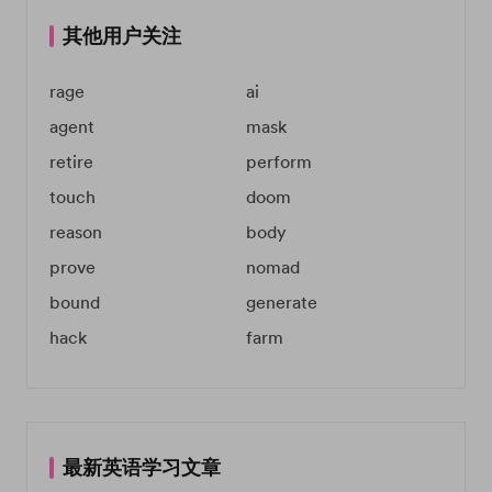
其他用户关注
rage
ai
agent
mask
retire
perform
touch
doom
reason
body
prove
nomad
bound
generate
hack
farm
最新英语学习文章