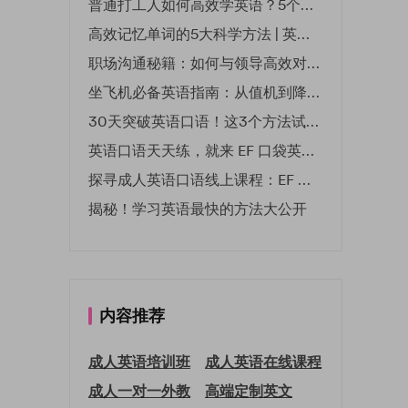
普通打工人如何高效学英语？5个实用技巧助你突破职场瓶颈
高效记忆单词的5大科学方法 | 英语学习必备技巧
职场沟通秘籍：如何与领导高效对话 | EF英孚职场指南
坐飞机必备英语指南：从值机到降落的全流程表达
30天突破英语口语！这3个方法试过的人都说有效
英语口语天天练，就来 EF 口袋英语微信小程序
探寻成人英语口语线上课程：EF 英孚教育凭什么领航
揭秘！学习英语最快的方法大公开
内容推荐
成人英语培训班
成人英语在线课程
成人一对一外教
高端定制英文