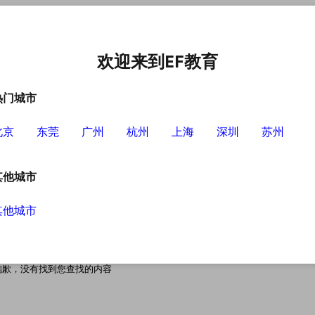
中心
选择EF的理由
英语学习资源
英语学习工具
欢迎来到EF教育
热门城市
北京
东莞
广州
杭州
上海
深圳
苏州
其他城市
其他城市
搜索无结果
抱歉，没有找到您查找的内容