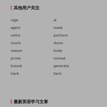
其他用户关注
rage
ai
agent
mask
retire
perform
touch
doom
reason
body
prove
nomad
bound
generate
hack
farm
最新英语学习文章