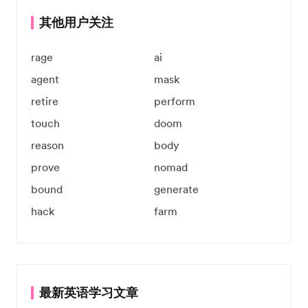
其他用户关注
rage
ai
agent
mask
retire
perform
touch
doom
reason
body
prove
nomad
bound
generate
hack
farm
最新英语学习文章