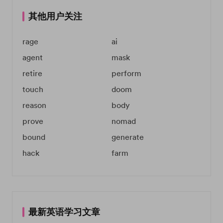
其他用户关注
rage
ai
agent
mask
retire
perform
touch
doom
reason
body
prove
nomad
bound
generate
hack
farm
最新英语学习文章