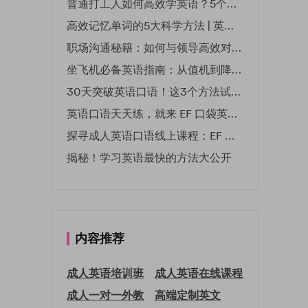
普通打工人如何高效学英语？5个实用技巧助你突破职场瓶颈
高效记忆单词的5大科学方法 | 英语学习必备技巧
职场沟通秘籍：如何与领导高效对话 | EF英孚职场指南
坐飞机必备英语指南：从值机到降落的全流程表达
30天突破英语口语！这3个方法试过的人都说有效
英语口语天天练，就来 EF 口袋英语微信小程序
探寻成人英语口语线上课程：EF 英孚教育凭什么领航
揭秘！学习英语最快的方法大公开
内容推荐
成人英语培训班
成人英语在线课程
成人一对一外教
高端定制英文