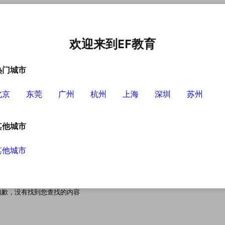
中心
选择EF的理由
英语学习资源
英语学习工具
欢迎来到EF教育
热门城市
北京
东莞
广州
杭州
上海
深圳
苏州
其他城市
其他城市
搜索无结果
抱歉，没有找到您查找的内容