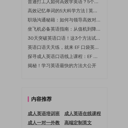
普通打工人如何高效学英语？5个实用技巧助你突破职场瓶颈
高效记忆单词的5大科学方法 | 英语学习必备技巧
职场沟通秘籍：如何与领导高效对话 | EF英孚职场指南
坐飞机必备英语指南：从值机到降落的全流程表达
30天突破英语口语！这3个方法试过的人都说有效
英语口语天天练，就来 EF 口袋英语微信小程序
探寻成人英语口语线上课程：EF 英孚教育凭什么领航
揭秘！学习英语最快的方法大公开
内容推荐
成人英语培训班
成人英语在线课程
成人一对一外教
高端定制英文