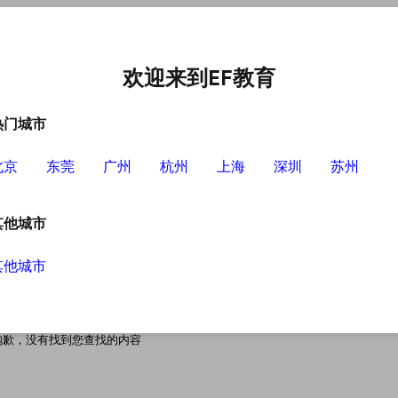
中心
选择EF的理由
英语学习资源
英语学习工具
欢迎来到EF教育
热门城市
北京
东莞
广州
杭州
上海
深圳
苏州
其他城市
其他城市
搜索无结果
抱歉，没有找到您查找的内容