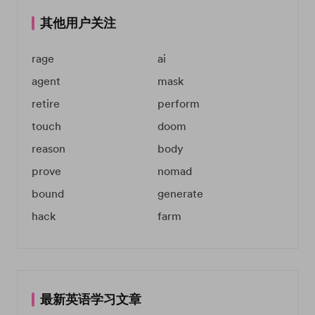
其他用户关注
rage
ai
agent
mask
retire
perform
touch
doom
reason
body
prove
nomad
bound
generate
hack
farm
最新英语学习文章