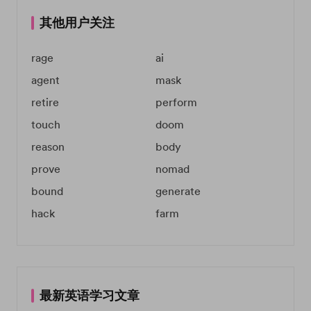
其他用户关注
rage
ai
agent
mask
retire
perform
touch
doom
reason
body
prove
nomad
bound
generate
hack
farm
最新英语学习文章