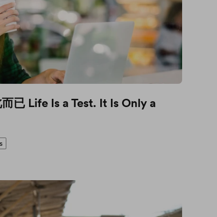
e Is a Test. It Is Only a
s