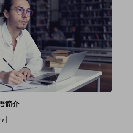
语简介
hy