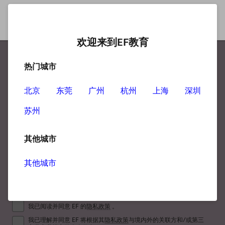
欢迎来到EF教育
热门城市
提升英语
北京
东莞
广州
杭州
上海
深圳
更要提升职场竞争力
苏州
其他城市
其他城市
我已阅读并同意 EF 的
隐私政策
。
我已理解并同意 EF 将根据其
隐私政策
与境内外的关联方和/或第三