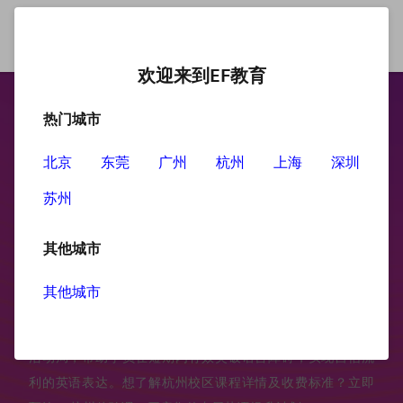
欢迎来到EF教育
热门城市
杭州英语培训
北京
东莞
广州
杭州
上海
深圳
苏州
杭州英语培训课程为不同背景的学习者提供个性化解决方
案，内容涵盖基础发音矫正、实用生活口语、商务沟通英
其他城市
语、职场汇报技巧等全方位内容。无论您是大学生、在职人
士还是企业管理者，EF杭州成人英语都能为您量身定制专属
其他城市
学习路径。我们融合资深外教一对一辅导、情景化小班互
动、智能在线学习平台三大核心模块，以及线下举办的英语
活动局，帮助学员在短期内有效突破语言障碍，实现自信流
利的英语表达。想了解杭州校区课程详情及收费标准？立即