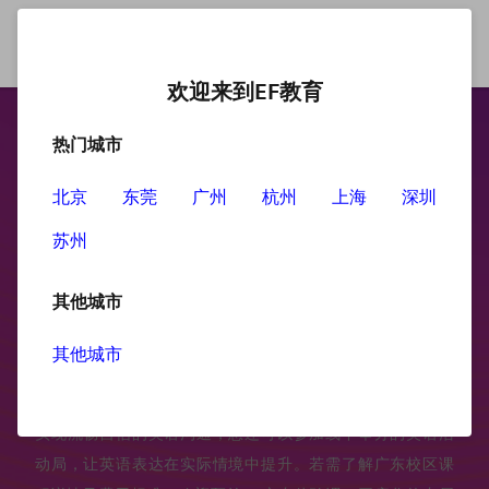
欢迎来到EF教育
热门城市
广州英语培训
北京
东莞
广州
杭州
上海
深圳
苏州
广东英语培训课程致力于满足不同学习者的个性化需求，提
供从语音基础打磨、日常口语实践，到商务英语应用与职场
其他城市
表达技巧的全方位内容覆盖。无论您是高校学生、在职人士
还是企业管理层，EF广东成人英语均可为您量身定制学习路
其他城市
径。我们整合资深外教一对一指导、场景化小班授课与智能
在线学习平台三大核心模块，助力学员高效突破语言瓶颈，
实现流畅自信的英语沟通，您还可以参加线下举办的英语活
动局，让英语表达在实际情境中提升。若需了解广东校区课