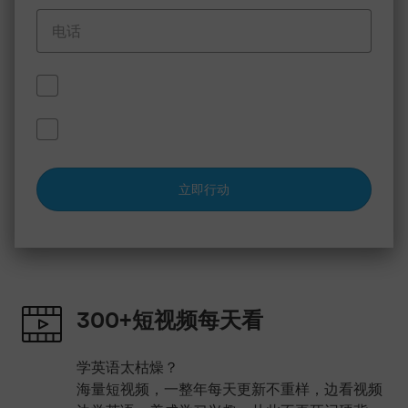
我已阅读并同意 EF 的
隐私政策
。
我已理解并同意 EF 将根据其
隐私政策
与境内外的关联方和/或
第三方共享我提交的个人信息。
立即行动
300+短视频每天看
学英语太枯燥？
海量短视频，一整年每天更新不重样，边看视频