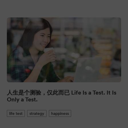
人生是个测验，仅此而已 Life Is a Test. It Is
Only a Test.
life test
strategy
happiness