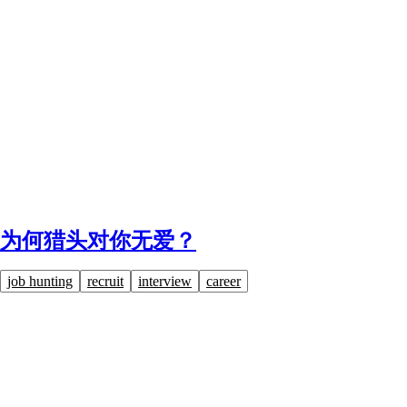
为何猎头对你无爱？
job hunting
recruit
interview
career