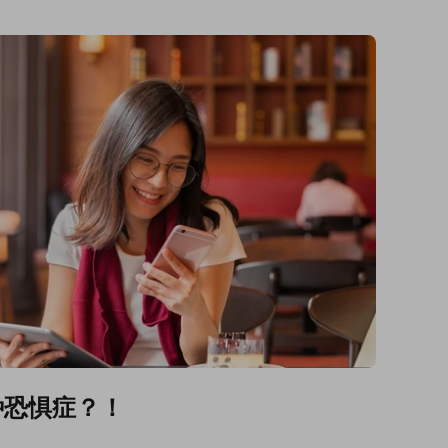
种恐惧症？！