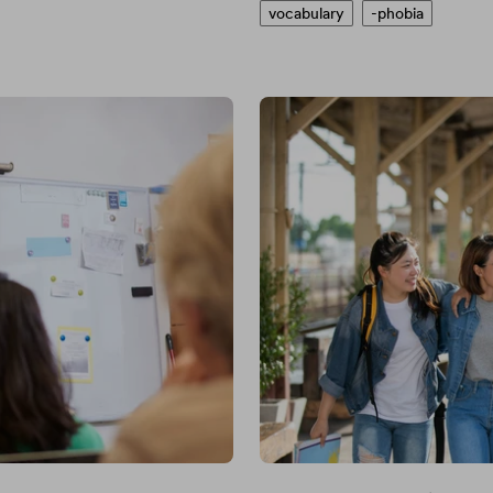
vocabulary
-phobia