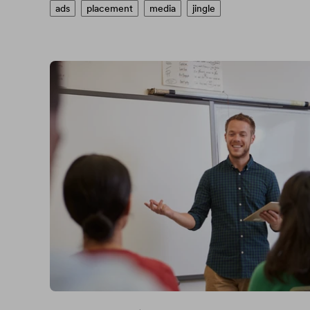
ads
placement
media
jingle