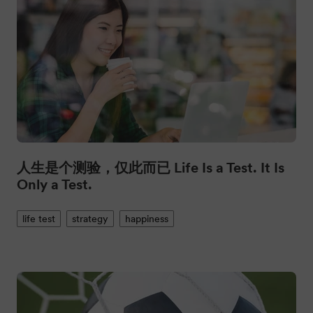
人生是个测验，仅此而已 Life Is a Test. It Is
Only a Test.
life test
strategy
happiness