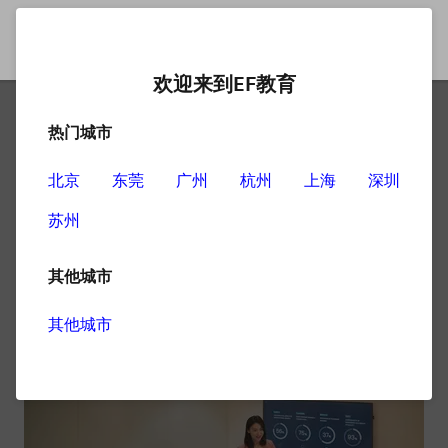
欢迎来到EF教育
热门城市
成人在线英语学习补习班哪
家好
北京
东莞
广州
杭州
上海
深圳
苏州
科技的发展使得我们的生活变的更加的便捷，人们的教育
方式也发生了改变，现在人们直接通过网络就可在线进行
其他城市
学习了，对成人来讲这种在线学习的方式是相当不错的，
不过现在市面上的在线补习班也不少，那么成人在线英语
其他城市
学习补习班哪家好呢？下面一起了解一下吧。