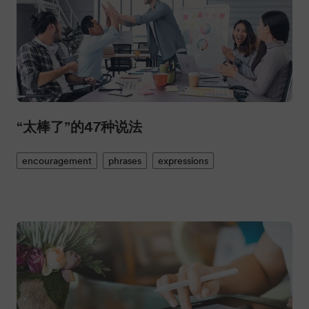
“太棒了”的47种说法
encouragement
phrases
expressions