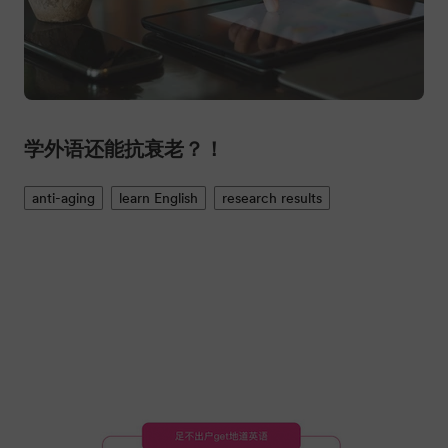
学外语还能抗衰老？！
anti-aging
learn English
research results