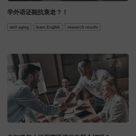
学外语还能抗衰老？！
anti-aging
learn English
research results