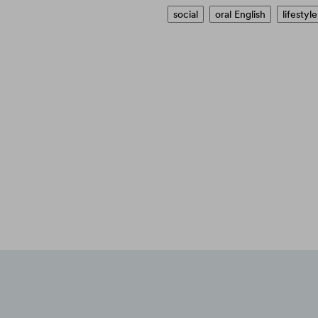
social
oral English
lifestyle