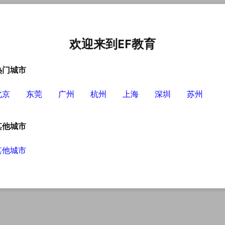
语培训中心
选择EF的理由
英语学习资源
英语学习工具
欢迎来到EF教育
热门城市
北京
东莞
广州
杭州
上海
深圳
苏州
正确步骤
其他城市
其他城市
何入手从哪个方向入手，这样在学习的时候才不
哪些呢？今天就有我来给大家说说英语学习的正