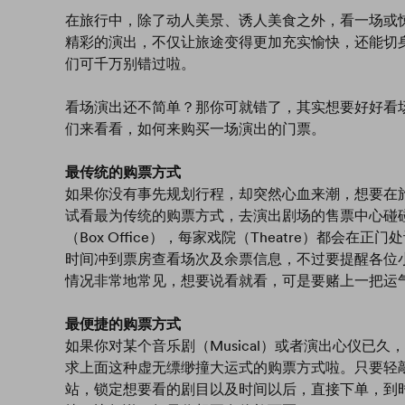
在旅行中，除了动人美景、诱人美食之外，看一场或
精彩的演出，不仅让旅途变得更加充实愉快，还能切
们可千万别错过啦。
看场演出还不简单？那你可就错了，其实想要好好看
们来看看，如何来购买一场演出的门票。
最传统的购票方式
如果你没有事先规划行程，却突然心血来潮，想要在
试看最为传统的购票方式，去演出剧场的售票中心碰
（Box Office），每家戏院（Theatre）都会
时间冲到票房查看场次及余票信息，不过要提醒各位
情况非常地常见，想要说看就看，可是要赌上一把运
最便捷的购票方式
如果你对某个音乐剧（Musical）或者演出心仪已
求上面这种虚无缥缈撞大运式的购票方式啦。只要轻
站，锁定想要看的剧目以及时间以后，直接下单，到