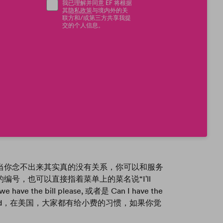
我已理解并同意 EF 将根据
其
隐私政策
与境内外的关
联方和/或第三方共享我提
交的个人信息。
当你念不出来其实真的没有关系，你可以和服务
就是说菜品的编号，也可以直接指着菜单上的菜名说“I'll
 the bill please, 或者是 Can I have the
者是card，在美国，大家都有给小费的习惯，如果你觉