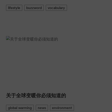
lifestyle
buzzword
vocabulary
关于全球变暖你必须知道的
global warming
news
environment