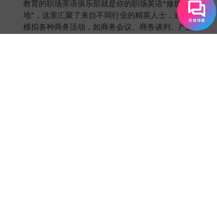
教育的职场英语俱乐部就是你的职场英语“修炼基
地”，这里汇聚了来自不同行业的精英人士，通过
模拟各种商务活动，如商务会议、商务谈判、产品
展示等，让你在实践中轻松掌握职场英语技巧，提
升自己在职场中的竞争力，在职场上一路乘风破
浪。英语生活俱乐部也超赞，提供了一个轻松愉快
的学习环境，参加英语角、文化交流活动、英语电
影赏析等各种主题活动，和母语者、其他学员尽情
互动，口语水平蹭蹭上涨。在这里，你不仅能提升
英语能力，还能结识超多有趣的人，拓展人脉资
源，为自己的未来发展创造更多的机会，简直太赞
啦！
5. 定期评估反馈，科学优化学习策略，确保学习
之路畅通无阻
学英语是个长期的过程，需要不断调整学习策
略，才能保持高效的学习状态。EF英孚教育拥有
一套科学完善的教学评估体系，会定期给你的学习