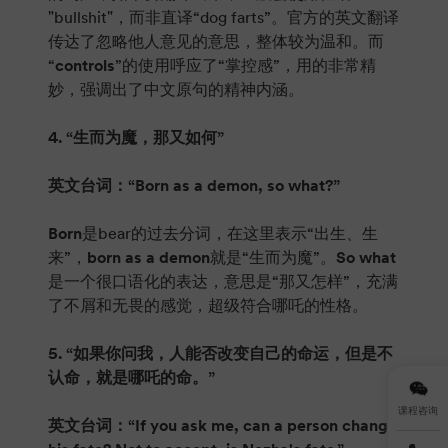
"bullshit"，而非直译“dog farts”。官方的英文翻译
传达了忽略他人意见的意思，整体较为温和。而
“
controls
”的使用呼应了“掌控感”，用的非常精
妙，强调出了中文原句的精神内涵。
4. “生而为魔，那又如何”
英文台词：“Born as a demon, so what?”
Born
是bear的过去分词，在这里表示“出生、生
来”，
born as a demon
就是“生而为魔”。
So what
是一个很口语化的表达，意思是“那又怎样”，充满
了不屑和无畏的感觉，超级符合哪吒的性格。
5. “如果你问我，人能否改变自己的命运，但是不
认命，就是哪吒的命。”
课程咨询
英文台词：“If you ask me, can a person change