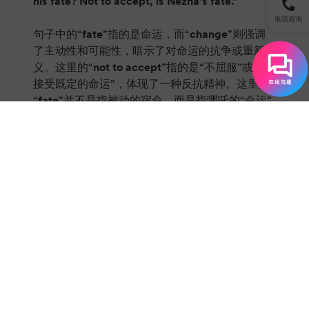
his fate? Not to accept, is Nezha's fate.”
电话咨询
句子中的“
fate
”指的是命运，而“
change
”则强调
了主动性和可能性，暗示了对命运的抗争或重新定
义。这里的“
not to accept
”指的是“不屈服”或“不
接受既定的命运”，体现了一种反抗精神。这里的
“
fate
”并不是指被动的宿命，而是指哪吒的“命运”
就是反抗命运本身。
6. “我若出战，就让陈塘关鸡犬不留”
英文台词：“If I go to war, Chentang will be
reduced to ashes! Not a soul shall remain!”
Reduce something to ashes
是一个固定搭配，相
当于将某事物夷为平地，令其灰飞烟灭。
Not a soul shall remain
中的
shall
通常用于强调，
表示某事肯定或必须发生，这也是一个比较古典的