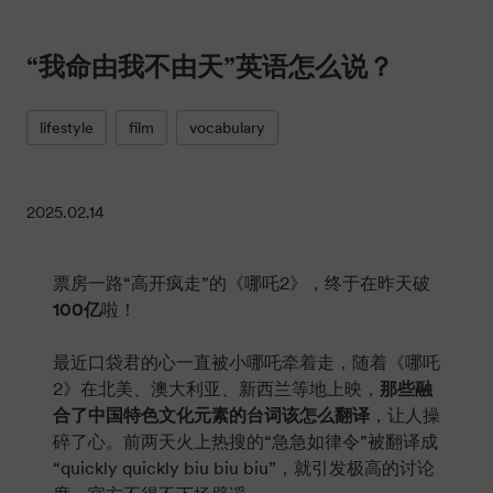
“我命由我不由天”英语怎么说？
lifestyle
film
vocabulary
2025.02.14
票房一路“高开疯走”的《哪吒2》，终于在昨天破
100亿
啦！
最近口袋君的心一直被小哪吒牵着走，随着《哪吒
2》在北美、澳大利亚、新西兰等地上映，
那些融
合了中国特色文化元素的台词该怎么翻译
，让人操
碎了心。前两天火上热搜的“急急如律令”被翻译成
“quickly quickly biu biu biu”，就引发极高的讨论