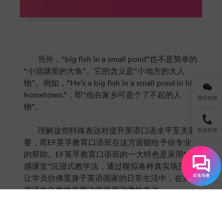
另外，“big fish in a small pond”也不是简单的
“小池塘里的大鱼”。它的含义是“小地方的大人
物”。例如，“He's a big fish in a small pond in his
hometown.”，即“他在家乡可是个了不起的人
课程咨询
物”。
理解这些特殊表达对提升英语口语水平至关重
电话咨询
要，而EF英孚教育口语班在这方面能给予你专业
的帮助。EF英孚教育口语班的一大特色是采用“超
感课堂”沉浸式教学法，通过模拟各种真实场景，
让学员仿佛置身于英语国家的日常生活中，在实际
交流中自然地掌握这些容易混淆的表达。
而且，EF英孚教育的外教均来自英语母语国