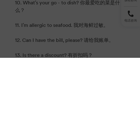
课程咨询
10. What's your go - to dish? 你最爱吃的菜是什
么？
电话咨询
11. I'm allergic to seafood. 我对海鲜过敏。
12. Can I have the bill, please? 请给我账单。
13. Is there a discount? 有折扣吗？
14. This shirt fits me well. How much is it? 这件
衬衫很合身。多少钱？
15. Do you have this in a larger size? 这个有大一
点的尺码吗？
16. I'm looking for a gift for my friend. Do you
have any suggestions? 我在找给朋友的礼物，你
有什么建议吗？