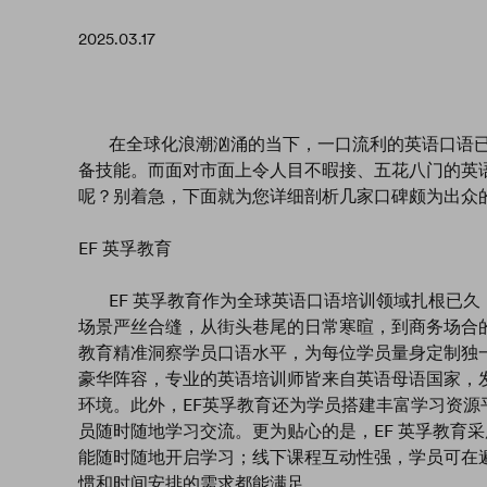
2025.03.17
在全球化浪潮汹涌的当下，一口流利的英语口语已
备技能。而面对市面上令人目不暇接、五花八门的英
呢？别着急，下面就为您详细剖析几家口碑颇为出众
EF 英孚教育
EF 英孚教育作为全球英语口语培训领域扎根已久
场景严丝合缝，从街头巷尾的日常寒暄，到商务场合的激
教育精准洞察学员口语水平，为每位学员量身定制独
豪华阵容，专业的英语培训师皆来自英语母语国家，
环境。此外，EF英孚教育还为学员搭建丰富学习资源平台，如A
员随时随地学习交流。更为贴心的是，EF 英孚教育
能随时随地开启学习；线下课程互动性强，学员可在
惯和时间安排的需求都能满足。