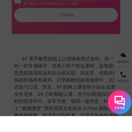
和/或第三方共享我提交的个人信息。
立即体验
EF 英孚教育的线上口语课程形式多样。有一
课程咨询
对一的专属辅导，也有小班个性化课程，还有超有
意思的英语职业和生活俱乐部。在这里，你能在模
拟的职场商务谈判、日常购物或旅游场景中，沉浸
电话咨询
式练习口语。而且，EF 的网上课堂和小组会话课
全年无休，24 小时都能上课，你可以根据自己的
时间安排学习，非常方便。值得一提的是，EF 线
上 “超感课堂” 荣获英国文化协会 ELTons 国际英语
教学创新奖，有语音识别技术、沉浸式角色扮演和
定制化学习计划等丰富的教学工具和互动资源，助
力高效学习。