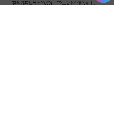
有学习其他外语的打算，它也是个不错的帮手。
这四款软件都有各自的特色和优势。EF
English Live APP专注于打造沉浸式的英语学习环
境和个性化教学；百词斩适合通过图像记忆单词的
人群；扇贝英语适合想要全面提升英语能力的学习
者；沪江开心词场则更适合喜欢通过游戏方式学习
的用户。你可以根据自己的学习习惯和需求，选择
最适合自己的那一款软件，开启高效的英语学习之
旅。