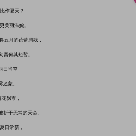
能否将你比作夏天？
 你比夏天更美丽温婉。
May, 狂风将五月的蓓蕾凋残，
e: 夏日的勾留何其短暂。
 休恋那丽日当空，
眼会云雾迷蒙。
 休叹那百花飘零，
immed: 催折于无常的天命。
你永恒的夏日常新，