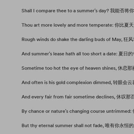
Shall I compare thee to a summer's day? 我
Thou art more lovely and more temperate:
Rough winds do shake the darling buds of 
And summer's lease hath all too short a dat
Sometime too hot the eye of heaven shines,
And often is his gold complexion dimmed, 转
And every fair from fair sometime declines,
By chance or nature's changing course untr
But thy eternal summer shall not fade, 唯有