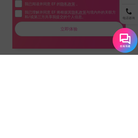
我已阅读并同意 EF 的
隐私政策
。
我已理解并同意 EF 将根据其
隐私政策
与境内外的关联方
和/或第三方共享我提交的个人信息。
电话咨询
立即体验
三、学习简单句型：开启对话之门
掌握了一定的词汇后，就可以开始学习简单的
句型了。句型是英语表达的框架，从最基本的打招
呼、自我介绍、询问信息等句型开始，能让我们尽
快在实际中运用英语。比如：
自我介绍：My name is...（我的名字是......）I
am...（我是......）