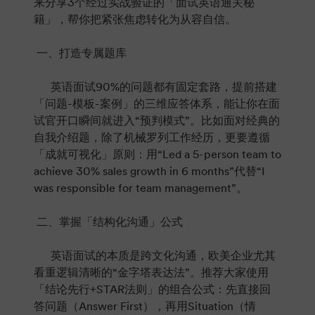
来分享3个经过实战验证的「面试英语通关秘
籍」，帮你把紧张焦虑转化为从容自信。
一、打造专属题库
英语面试90%的问题都有固定套路，提前搭建
「问题-模板-案例」的三维应答体系，能让你在面
试官开口瞬间就进入“预判模式”。比如面对经典的
自我介绍题，除了机械罗列工作经历，更要遵循
「成就可视化」原则：用“Led a 5-person team to
achieve 30% sales growth in 6 months”代替“I
was responsible for team management”。
二、掌握「结构化沟通」公式
英语面试的本质是跨文化沟通，欧美企业尤其
看重逻辑清晰的“金字塔表达法”。推荐大家使用
「结论先行+STAR法则」的组合公式：先直接回
答问题（Answer First），再用Situation（情