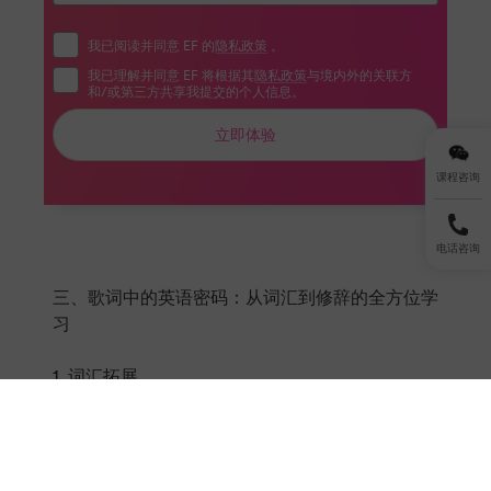
我已阅读并同意 EF 的
隐私政策
。
我已理解并同意 EF 将根据其
隐私政策
与境内外的关联方
和/或第三方共享我提交的个人信息。
立即体验
课程咨询
电话咨询
三、歌词中的英语密码：从词汇到修辞的全方位学
习
1. 词汇拓展
Taylor的歌词常融入文化典故与高级词汇。例
如《Midnights》专辑中的“lavender haze”（紫色
迷雾）不仅指颜色，更象征坠入爱河的状态；