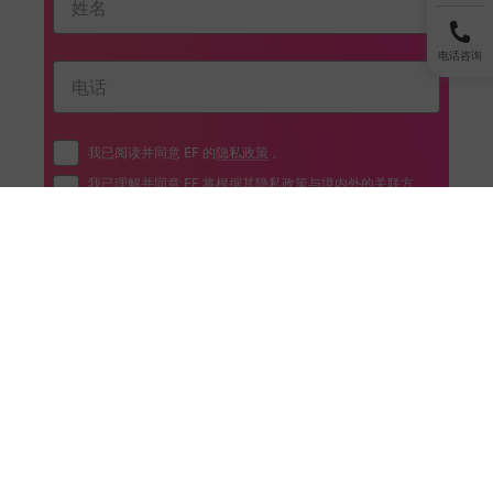
电话咨询
我已阅读并同意 EF 的
隐私政策
。
我已理解并同意 EF 将根据其
隐私政策
与境内外的关联方
和/或第三方共享我提交的个人信息。
立即体验
使用建议：如何正确选择
在EF英孚的英语学习中，我们建议：