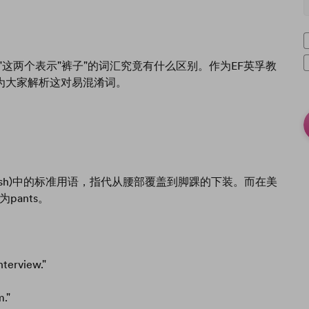
ers"这两个表示"裤子"的词汇究竟有什么区别。作为EF英孚教
为大家解析这对易混淆词。
 English)中的标准用语，指代从腰部覆盖到脚踝的下装。而在美
为pants。
nterview."
."