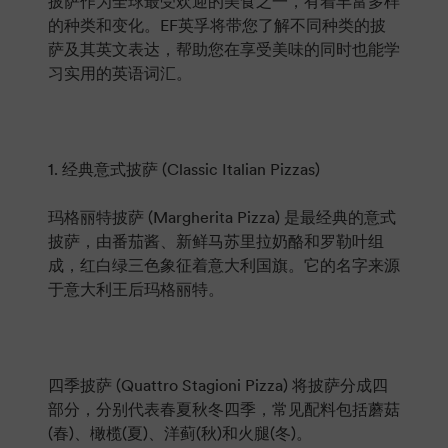
披萨作为全球最受欢迎的美食之一，有着丰富多样
的种类和变化。EF英孚将带您了解不同种类的披
萨及其英文表达，帮助您在享受美味的同时也能学
习实用的英语词汇。
1. 经典意式披萨 (Classic Italian Pizzas)
玛格丽特披萨 (Margherita Pizza) 是最经典的意式
披萨，由番茄酱、新鲜马苏里拉奶酪和罗勒叶组
成，红白绿三色象征着意大利国旗。它的名字来源
于意大利王后玛格丽特。
四季披萨 (Quattro Stagioni Pizza) 将披萨分成四
部分，分别代表春夏秋冬四季，常见配料包括蘑菇
(春)、橄榄(夏)、洋蓟(秋)和火腿(冬)。