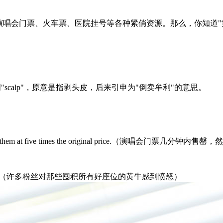
演唱会门票、火车票、医院挂号等各种紧俏资源。那么，你知道"
词"scalp"，原意是指剥头皮，后来引申为"倒卖牟利"的意思。
 scalpers resold them at five times the original price.
all the good seats.（许多粉丝对那些囤积所有好座位的黄牛感到愤怒）