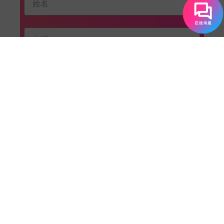
我已阅读并同意 EF 的
隐私政策
。
我已理解并同意 EF 将根据其
隐私政策
与境内外的关联方
和/或第三方共享我提交的个人信息。
立即体验
寻求警方帮助
"Where is the police station?"（警察局在哪
里？）