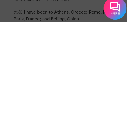
比如 I have been to Athens, Greece; Rome, Italy;
Paris, France; and Beijing, China.
（我去过希腊的雅典、意大利的罗马、法国巴黎和
中国北京。）
3.某某说后面不跟“冒号引号”？
英文里，某人说后面跟逗号引号(,)("")，且结束的
标点放在引号里。
比如 He asked, "When will you arrive?" I
answered, "Sometime after 6:30."
（他问：“你什么时间到？”我说：“6:30以后。”）
4.两个句子之间用逗号还是分号？