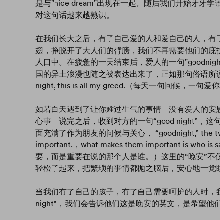
是与"nice dream"出现在一起。随后我们开始牙牙学语
对这句话越来越熟识。
在我们长大之后，有了自己爱的人和爱自己的人，有
翅，挣脱开了大人们的臂膀，我们不再需要他们的庇
人口中。在疲惫的一天结束后，爱人的一句"goodni
国的异土浪漫也随之被表达出来了，正如那句俗语所说：Every day, 
night, this is all my greed.（每天一句
如若白天遇到了让你难过生气的事情，没有爱人的安
心事，说完之后，收到对方的一句“good night
面充满了作为朋友的问候与关心， “goodnight,” the two word
important.，what makes them important is
要，而是重要在说的那个人是谁。）这里的“晚安”不
轻松了起来，把繁琐的事情都抛之脑后，安心地一觉
当我们有了自己的孩子，有了自己需要呵护的人时，我
night”，我们会告诉他们这是晚安的英文，是希望