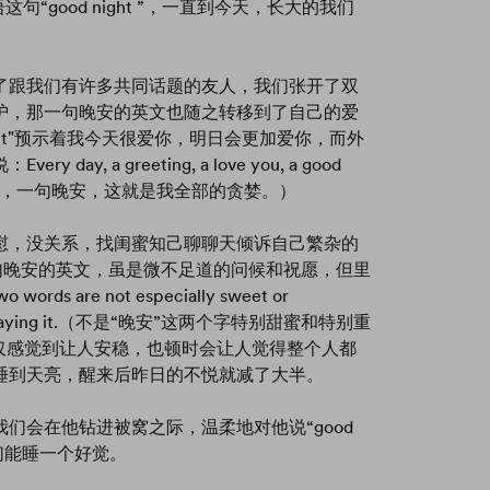
这句“good night ”，一直到今天，长大的我们
了跟我们有许多共同话题的友人，我们张开了双
护，那一句晚安的英文也随之转移到了自己的爱
ght"预示着我今天很爱你，明日会更加爱你，而外
a greeting, a love you, a good
问候，一句爱你，一句晚安，这就是我全部的贪婪。）
慰，没关系，找闺蜜知己聊聊天倾诉自己繁杂的
”，这句晚安的英文，虽是微不足道的问候和祝愿，但里
s are not especially sweet or
 who is saying it.（不是“晚安”这两个字特别甜蜜和特别重
仅感觉到让人安稳，也顿时会让人觉得整个人都
睡到天亮，醒来后昨日的不悦就减了大半。
们会在他钻进被窝之际，温柔地对他说“good
他们能睡一个好觉。