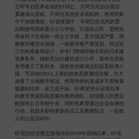
立即号召世界各地的EF同仁，共同为尼泊尔震后
重建做出贡献。不同与其他企业或机构，将资助集
中于加德满都，EF选择震中，辛胡巴佐克州的贾
拉帕德韦国家重点公立学校。它远在山区，是附近
所有村子仅有的一所公立学校，受灾情况严重，两
栋教学楼完全倒塌，一栋教学楼严重受损。经过近
三年的筹备和设计，并专门聘请经验丰富的日本建
筑事务所，辅助尼泊尔建筑设计公司，最终在原校
舍旁建立了新校舍。该校舍的建成达到抗震标准八
级、可容纳780人上课的校舍及附属综合楼，大大
改善了当地教学状况。然而学校的落成并不意味着
援建的结束，反之是开始。EF希望充分运用自身
的教学资源和高质量的教师团队，持续投入到贾拉
帕德韦公立学校中去，同时也希望通过企业自身的
行动，鼓励并影响更多的员工及教师队伍，一起投
入到公益活动中。
EF尼泊尔支教之旅项目自2018年启动以来，EF先