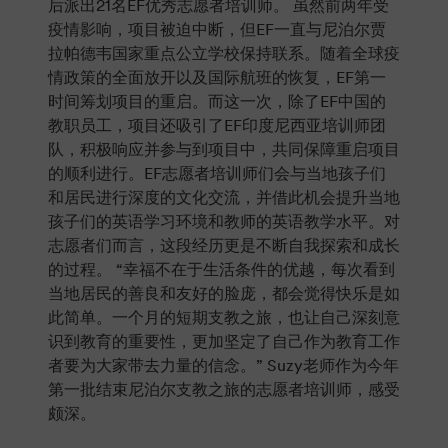
后派出21名EF优秀志愿者培训师。 虽然前两年受
疫情影响，项目被迫中断，但EF一直与尼泊尔贾
拉帕德韦国家重点公立学校保持联系。随着全球疫
情政策的全面放开以及国际航班的恢复，EF第一
时间筹划项目的重启。而这一次，除了EF中国的
教职员工，项目还吸引了EF印度尼西亚培训师团
队，积极响应并参与到项目中，共同保障重启项目
的顺利进行。EF志愿者培训师们会与当地孩子们
和居民进行深度的文化交流，并借此机会提升当地
孩子们的英语学习环境和教师的英语教学水平。对
志愿者们而言，这段经历更是不断自我探索和成长
的过程。 “幸福不在于生活条件的优越，每次看到
当地居民的善良和友好的脸庞，都会觉得快乐是如
此简单。一个月的短期支教之旅，也让自己深刻意
识到教育的重要性，更加坚定了自己作为教育工作
者要为大家带去力量的信念。” Suzy老师作为今年
第一批结束尼泊尔支教之旅的志愿者培训师，感受
颇深。