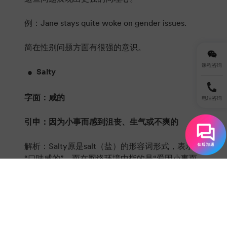
例：Jane stays quite woke on gender issues.
简在性别问题方面有很强的意识。
课程咨询
Salty
字面：咸的
电话咨询
引申：因为小事而感到沮丧、生气或不爽的
解析：Salty原是salt（盐）的形容词形式，表示
“口味咸的”，而在网络环境中指的是“爱因小事而
沮丧或发怒的”，或者也可以用来形容“小心眼、说
话尖酸刻薄的”人。
例：She gets so salty after losing the game.