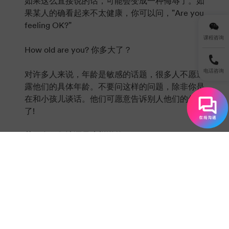
如果这么直接说的话，可能会变成一种侮辱了。如
果某人的确看起来不太健康，你可以问，"Are you
feeling OK?"
课程咨询
How old are you? 你多大了？
电话咨询
对许多人来说，年龄是敏感的话题，很多人不愿透
露他们的具体年龄。不要问这样的问题，除非你是
在和小孩儿谈话。他们可愿意告诉别人他们的年龄
了!
英国有一句谚语是这样说的：
If you've got nothing nice to say, don't say
anything at all.
如果你说不出什么好话，就什么也别说。