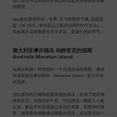
语口语也可以帮助你从标志牌或是其他游客那里解
决困境。
tips最佳露营时间：冬季, 天气晴朗而干爽, 温度适
宜（16-28℃ , 有些高山上夜间会降到10℃左右）,
很多树木花草都是在冬天开花，是旅行的好季节。
澳大利亚摩尔顿岛 动静皆宜的假期
Australia Moreton Island
如果你和我一样想拥有一个优哉悠哉的假期，澳洲
布里斯班的摩尔顿岛（Moreton Island）是个不错
的选择。
洁白柔软的沙滩和晶莹清澈的海水，造就了此处独
特的生态。在惬意的午后，可以挑选一艘双人小艇
出海，船边不时追逐游过各色的鱼群，把脚伸到海
里，感受着丝绸般拂过脚面的清凉，在这里安排一