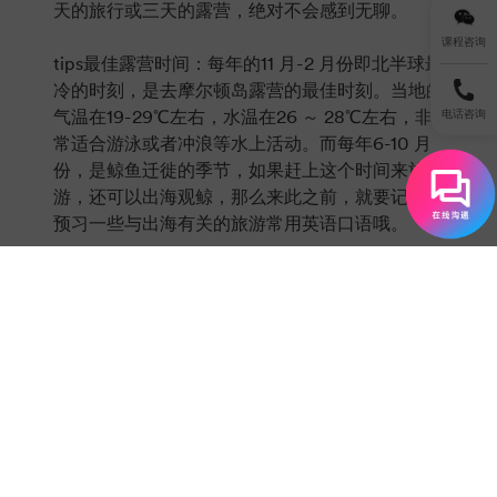
天的旅行或三天的露营，绝对不会感到无聊。
课程咨询
tips最佳露营时间：每年的11 月-2 月份即北半球最
冷的时刻，是去摩尔顿岛露营的最佳时刻。当地的
气温在19-29℃左右，水温在26 ～ 28℃左右，非
电话咨询
常适合游泳或者冲浪等水上活动。而每年6-10 月
份，是鲸鱼迁徙的季节，如果赶上这个时间来旅
游，还可以出海观鲸，那么来此之前，就要记得多
预习一些与出海有关的旅游常用英语口语哦。